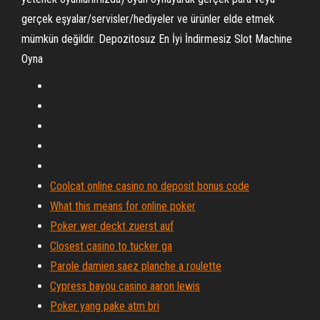
gerçek eşyalar/servisler/hediyeler ve ürünler elde etmek
mümkün değildir. Depozitosuz En İyi İndirmesiz Slot Machine
Oyna
Coolcat online casino no deposit bonus code
What this means for online poker
Poker wer deckt zuerst auf
Closest casino to tucker ga
Parole damien saez planche a roulette
Cypress bayou casino aaron lewis
Poker yang pake atm bri