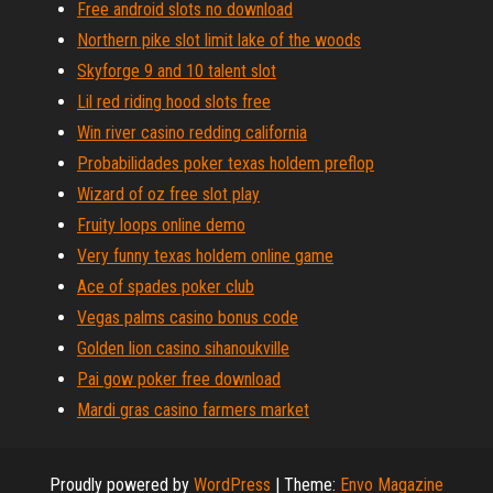
Free android slots no download
Northern pike slot limit lake of the woods
Skyforge 9 and 10 talent slot
Lil red riding hood slots free
Win river casino redding california
Probabilidades poker texas holdem preflop
Wizard of oz free slot play
Fruity loops online demo
Very funny texas holdem online game
Ace of spades poker club
Vegas palms casino bonus code
Golden lion casino sihanoukville
Pai gow poker free download
Mardi gras casino farmers market
Proudly powered by
WordPress
|
Theme:
Envo Magazine